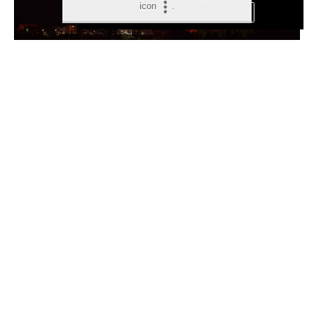
icon
.
Aceptar Cookies
Personalizar
TRAM d’Alacant refuerza el
Tramnochador para facilitar el
acceso al Castell de l’Olla de
Altea