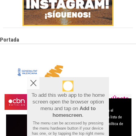
Portada
To add this web app to the home
screen open the browser option
Aviso sobre el Uso de cookies:
menu and tap on
Add to
Utilizamos cookies nuestras y de terceros para el
homescreen
.
funcionamiento del digital. Puedes consultar la lista de
The menu can be accessed by pressing
cookies y como desconectarlas.
Ver nuestra Política de
the menu hardware button if your device
Privacidad y Cookies
has one, or by tapping the top right menu