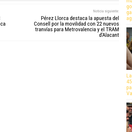
má
go
Noticia siguiente:
ga
C
Pérez Llorca destaca la apuesta del
ag
ica
Consell por la movilidad con 22 nuevos
tranvías para Metrovalencia y el TRAM
d’Alacant
La
45
pa
Va