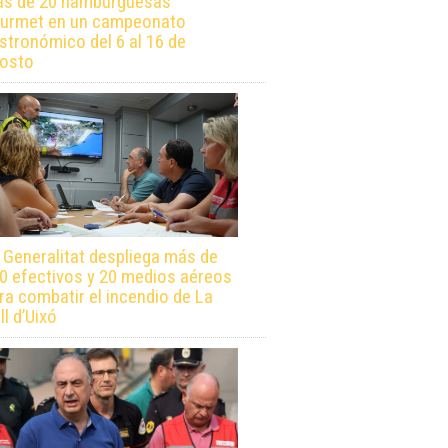
s de 20 hamburguesas
urmet en un campeonato
stronómico del 6 al 16 de
osto
 Generalitat despliega más de
0 efectivos y 20 medios aéreos
ra combatir el incendio de La
ll d’Uixó