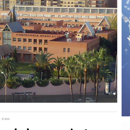
a:
4 min