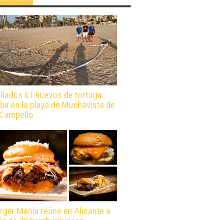
llados 61 huevos de tortuga
ba en la playa de Muchavista de
 Campello
rger Manía reúne en Alicante a