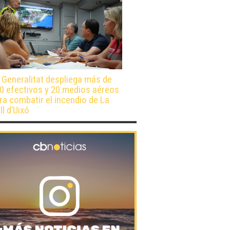
 Generalitat despliega más de
0 efectivos y 20 medios aéreos
ra combatir el incendio de La
ll d’Uixó