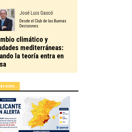
José Luis Gascó
Desde el Club de las Buenas
Decisiones
mbio climático y
udades mediterráneas:
ando la teoría entra en
sa
ás visto...