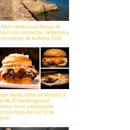
 Mata celebra sus fiestas de
rano con conciertos, verbenas y
 coronación de su Reina 2026
rger Manía reúne en Alicante a
s de 20 hamburguesas
urmet en un campeonato
stronómico del 6 al 16 de
osto