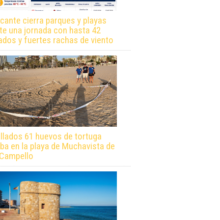
icante cierra parques y playas
te una jornada con hasta 42
ados y fuertes rachas de viento
llados 61 huevos de tortuga
ba en la playa de Muchavista de
 Campello