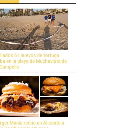
llados 61 huevos de tortuga
ba en la playa de Muchavista de
 Campello
rger Manía reúne en Alicante a