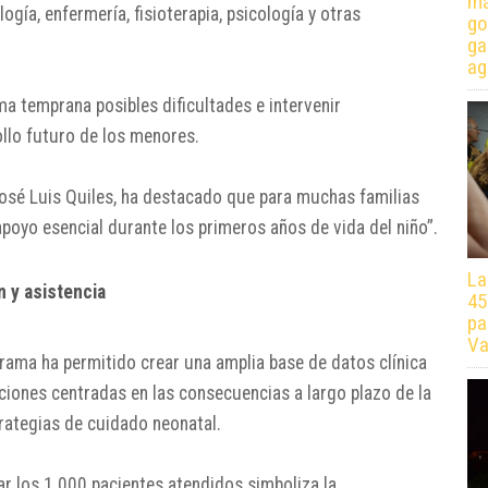
má
gía, enfermería, fisioterapia, psicología y otras
go
ga
ag
a temprana posibles dificultades e intervenir
llo futuro de los menores.
osé Luis Quiles
, ha destacado que para muchas familias
poyo esencial durante los primeros años de vida del niño”.
La
 y asistencia
45
pa
Va
grama ha permitido crear una amplia base de datos clínica
ciones centradas en las consecuencias a largo plazo de la
rategias de cuidado neonatal.
ar los 1.000 pacientes atendidos simboliza la