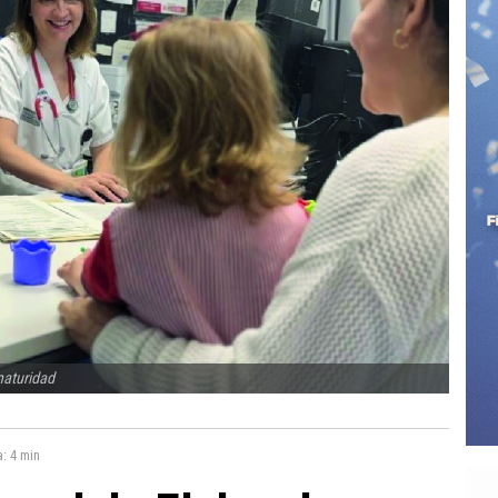
maturidad
a:
4 min