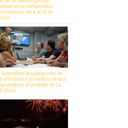
s de 20 hamburguesas
urmet en un campeonato
stronómico del 6 al 16 de
osto
 Generalitat despliega más de
0 efectivos y 20 medios aéreos
ra combatir el incendio de La
ll d’Uixó