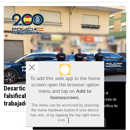
To add this web app to the home
screen open the browser option
Desarticulada en Orihuela una red que
Aviso sobre el Uso de cookies:
menu and tap on
Add to
Utilizamos cookies nuestras y de terceros para el
falsificaba documentos para contratar
homescreen
.
funcionamiento del digital. Puedes consultar la lista de
trabajadores irregulares
The menu can be accessed by pressing
cookies y como desconectarlas.
Ver nuestra Política de
the menu hardware button if your device
Privacidad y Cookies
has one, or by tapping the top right menu
icon
.
Aceptar Cookies
Personalizar