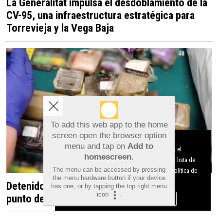
La Generalitat impulsa el desdoblamiento de la
CV-95, una infraestructura estratégica para
Torrevieja y la Vega Baja
To add this web app to the home
screen open the browser option
Aviso sobre el Uso de cookies:
menu and tap on
Add to
Utilizamos cookies nuestras y de terceros para el
homescreen
.
funcionamiento del digital. Puedes consultar la lista de
The menu can be accessed by pressing
cookies y como desconectarlas.
Ver nuestra Política de
the menu hardware button if your device
Privacidad y Cookies
Detenido en Albatera por dirigir un presunto
has one, or by tapping the top right menu
icon
.
punto de venta de droga desde una vivienda
Aceptar Cookies
Personalizar