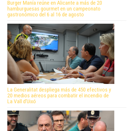
Burger Manía reúne en Alicante a más de 20
hamburguesas gourmet en un campeonato
gastronómico del 6 al 16 de agosto
La Generalitat despliega más de 450 efectivos y
20 medios aéreos para combatir el incendio de
La Vall d’Uixó