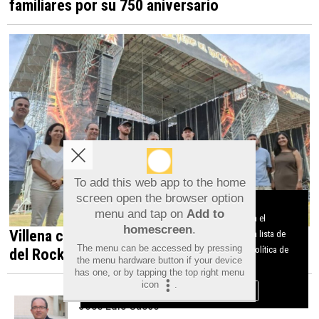
familiares por su 750 aniversario
To add this web app to the home
screen open the browser option
Aviso sobre el Uso de cookies:
menu and tap on
Add to
Utilizamos cookies nuestras y de terceros para el
homescreen
.
Villena celebra el XX aniversario de Leyendas
funcionamiento del digital. Puedes consultar la lista de
The menu can be accessed by pressing
cookies y como desconectarlas.
Ver nuestra Política de
del Rock con 60 bandas internacionales
the menu hardware button if your device
Privacidad y Cookies
has one, or by tapping the top right menu
icon
.
Aceptar Cookies
Personalizar
José Luis Gascó