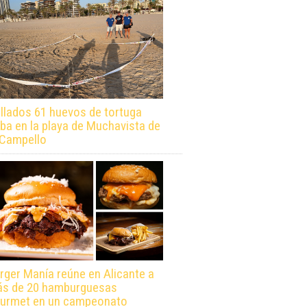
llados 61 huevos de tortuga
ba en la playa de Muchavista de
 Campello
rger Manía reúne en Alicante a
s de 20 hamburguesas
urmet en un campeonato