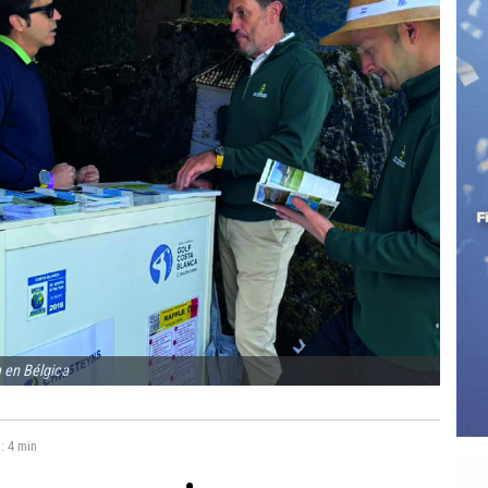
 en Bélgica
a:
4 min