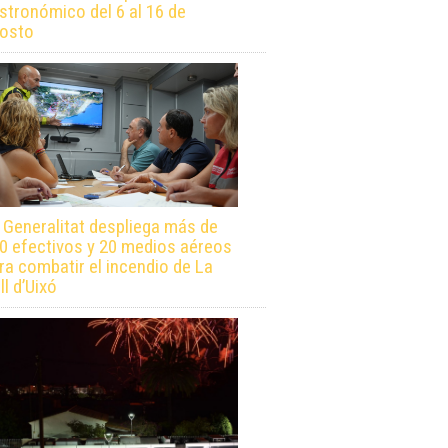
stronómico del 6 al 16 de
osto
 Generalitat despliega más de
0 efectivos y 20 medios aéreos
ra combatir el incendio de La
ll d’Uixó