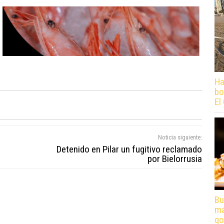
Ha
bo
El
Noticia siguiente:
Detenido en Pilar un fugitivo reclamado
por Bielorrusia
Bu
má
go