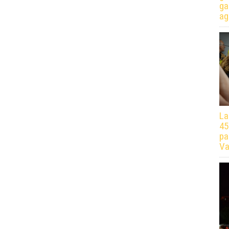
ga
ag
La
45
pa
Va