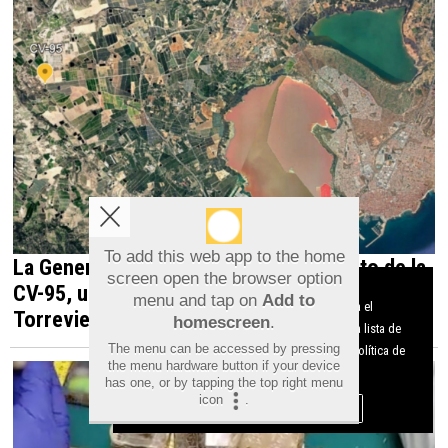
To add this web app to the home
La Generalitat impulsa el desdoblamiento de la
screen open the browser option
Aviso sobre el Uso de cookies:
CV-95, una infraestructura estratégica para
menu and tap on
Add to
Utilizamos cookies nuestras y de terceros para el
homescreen
.
Torrevieja y la Vega Baja
funcionamiento del digital. Puedes consultar la lista de
The menu can be accessed by pressing
cookies y como desconectarlas.
Ver nuestra Política de
the menu hardware button if your device
Privacidad y Cookies
has one, or by tapping the top right menu
icon
.
Aceptar Cookies
Personalizar