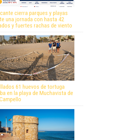
icante cierra parques y playas
te una jornada con hasta 42
ados y fuertes rachas de viento
llados 61 huevos de tortuga
ba en la playa de Muchavista de
 Campello