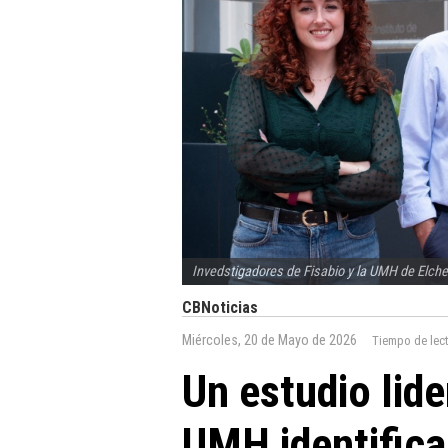
Invedstigadores de Fisabio y la UMH de Elche
CBNoticias
Miércoles, 20 de Mayo de 2026
Tiempo de lec
Un estudio lide
UMH identifica