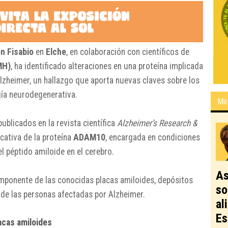
n Fisabio
en
Elche
, en colaboración con científicos de
MH)
, ha identificado alteraciones en una proteína implicada
lzheimer, un hallazgo que aporta nuevas claves sobre los
ía neurodegenerativa.
Mir
ublicados en la revista científica
Alzheimer’s Research &
icativa de la proteína
ADAM10
, encargada en condiciones
 péptido amiloide en el cerebro.
As
componente de las conocidas placas amiloides, depósitos
so
 de las personas afectadas por Alzheimer.
al
Es
lacas amiloides