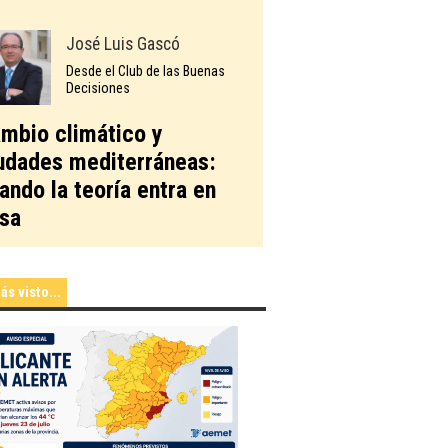
José Luis Gascó
Desde el Club de las Buenas
Decisiones
mbio climático y
udades mediterráneas:
ando la teoría entra en
sa
ás visto...