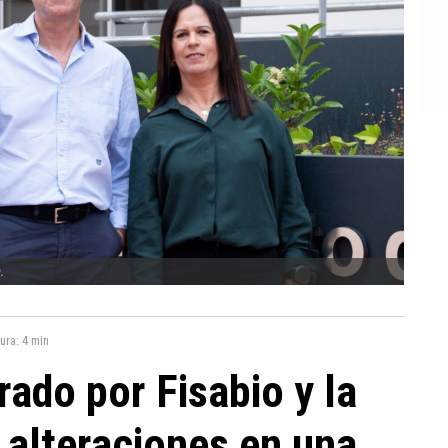
.
tura:
4 min
rado por Fisabio y la
 alteraciones en una