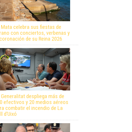
 Mata celebra sus fiestas de
rano con conciertos, verbenas y
 coronación de su Reina 2026
 Generalitat despliega más de
0 efectivos y 20 medios aéreos
ra combatir el incendio de La
ll d’Uixó