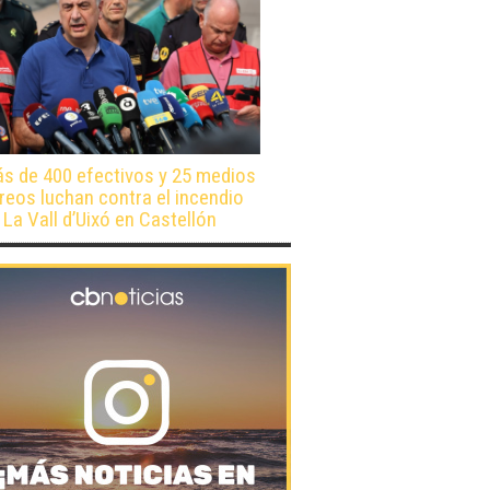
s de 400 efectivos y 25 medios
reos luchan contra el incendio
 La Vall d’Uixó en Castellón