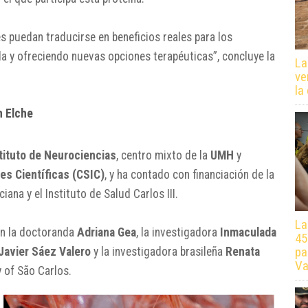
s puedan traducirse en beneficios reales para los
da y ofreciendo nuevas opciones terapéuticas”, concluye la
La
ve
la
n Elche
tituto de Neurociencias
, centro mixto de la
UMH
y
es Científicas (CSIC)
, y ha contado con financiación de la
iana y el Instituto de Salud Carlos III.
La
én la doctoranda
Adriana Gea
, la investigadora
Inmaculada
45
pa
Javier Sáez Valero
y la investigadora brasileña
Renata
Va
y of São Carlos.