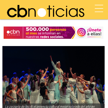
La zarzuela de liricAl el proyecto cultural mejor valorado del año en