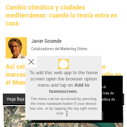
Cambio climático y ciudades
mediterráneas: cuando la teoría entra en
casa
Javier Gosende
Catalizadores del Marketing Online
Así celebraron en redes sociales las
To add this web app to the home
marcas alicantinas el triunfo de España en
screen open the browser option
el Mundial
Aviso sobre el Uso de cookies:
menu and tap on
Add to
Utilizamos cookies nuestras y de terceros para el
homescreen
.
funcionamiento del digital. Puedes consultar la lista de
Vega Baja
The menu can be accessed by pressing
cookies y como desconectarlas.
Ver nuestra Política de
the menu hardware button if your device
Privacidad y Cookies
has one, or by tapping the top right menu
icon
.
Aceptar Cookies
Personalizar