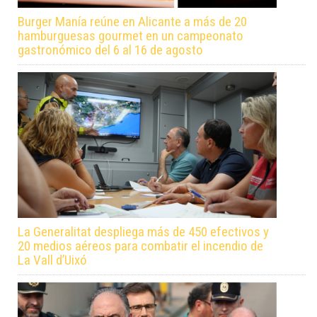
Burger Manía reúne en Alicante a más de 20
hamburguesas gourmet en un campeonato
gastronómico del 6 al 16 de agosto
La Generalitat despliega más de 450 efectivos y
20 medios aéreos para combatir el incendio de
La Vall d’Uixó