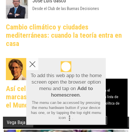
José Luis Gascó
Desde el Club de las Buenas Decisiones
Cambio climático y ciudades
mediterráneas: cuando la teoría entra en
casa
Javier Gosende
Catalizadores del Marketing Online
To add this web app to the home
screen open the browser option
Aviso sobre el Uso de cookies:
Así celebraron en redes sociales las
menu and tap on
Add to
Utilizamos cookies nuestras y de terceros para el
homescreen
.
marcas alicantinas el triunfo de España en
funcionamiento del digital. Puedes consultar la lista de
The menu can be accessed by pressing
el Mundial
cookies y como desconectarlas.
Ver nuestra Política de
the menu hardware button if your device
Privacidad y Cookies
has one, or by tapping the top right menu
icon
.
Aceptar Cookies
Personalizar
Vega Baja