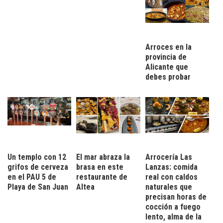
Arroces en la
provincia de
Alicante que
debes probar
Un templo con 12
El mar abraza la
Arrocería Las
grifos de cerveza
brasa en este
Lanzas: comida
en el PAU 5 de
restaurante de
real con caldos
Playa de San Juan
Altea
naturales que
precisan horas de
cocción a fuego
lento, alma de la