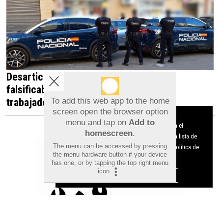
Desarticulada en Orihuela una red que
falsificaba documentos para contratar
trabajadores irregulares
To add this web app to the home
screen open the browser option
Aviso sobre el Uso de cookies:
menu and tap on
Add to
Utilizamos cookies nuestras y de terceros para el
homescreen
.
funcionamiento del digital. Puedes consultar la lista de
The menu can be accessed by pressing
cookies y como desconectarlas.
Ver nuestra Política de
the menu hardware button if your device
Privacidad y Cookies
has one, or by tapping the top right menu
icon
.
Aceptar Cookies
Personalizar