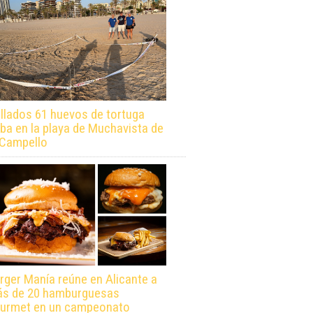
llados 61 huevos de tortuga
ba en la playa de Muchavista de
 Campello
rger Manía reúne en Alicante a
s de 20 hamburguesas
urmet en un campeonato