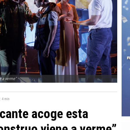
e a verme"
a:
4 min
licante acoge esta
nstruo viene a verme”