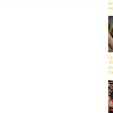
ga
ag
La
45
pa
Va