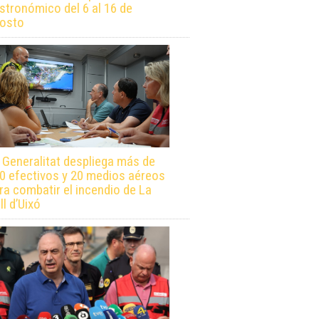
stronómico del 6 al 16 de
osto
 Generalitat despliega más de
0 efectivos y 20 medios aéreos
ra combatir el incendio de La
ll d’Uixó