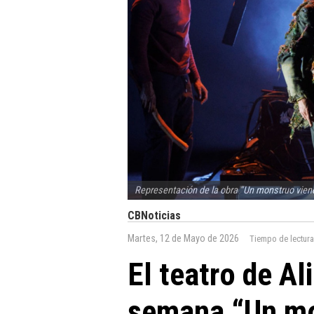
Representación de la obra "Un monstruo vien
CBNoticias
Martes, 12 de Mayo de 2026
Tiempo de lectur
El teatro de A
semana “Un mo