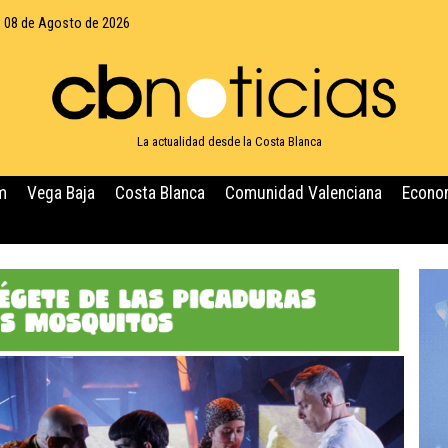
 08 de Agosto de 2026
La actualidad desde la Costa Blanca
m
Vega Baja
Costa Blanca
Comunidad Valenciana
Econo