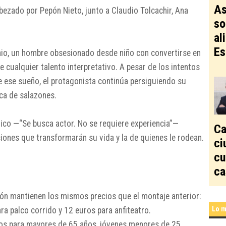
As
bezado por Pepón Nieto, junto a Claudio Tolcachir, Ana
so
al
Es
onio, un hombre obsesionado desde niño con convertirse en
e cualquier talento interpretativo. A pesar de los intentos
e ese sueño, el protagonista continúa persiguiendo su
ca de salazones.
dico —“Se busca actor. No se requiere experiencia”—
Ca
ones que transformarán su vida y la de quienes le rodean.
ci
cu
ca
ión mantienen los mismos precios que el montaje anterior:
Lo m
ra palco corrido y 12 euros para anfiteatro.
os para mayores de 65 años, jóvenes menores de 25,