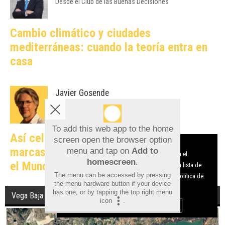
Desde el Club de las Buenas Decisiones
Cambio climático y ciudades
mediterráneas: cuando la teoría entra en
casa
Javier Gosende
Catalizadores del Marketing Online
To add this web app to the home
screen open the browser option
Así celebraron en redes sociales las
Aviso sobre el Uso de cookies:
menu and tap on
Add to
Utilizamos cookies nuestras y de terceros para el
marcas alicantinas el triunfo de España en
homescreen
.
funcionamiento del digital. Puedes consultar la lista de
el Mundial
The menu can be accessed by pressing
cookies y como desconectarlas.
Ver nuestra Política de
the menu hardware button if your device
Privacidad y Cookies
has one, or by tapping the top right menu
icon
.
Vega Baja
Aceptar Cookies
Personalizar