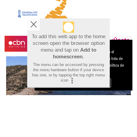
To add this web app to the home
screen open the browser option
Aviso sobre el Uso de cookies:
menu and tap on
Add to
Utilizamos cookies nuestras y de terceros para el
homescreen
.
funcionamiento del digital. Puedes consultar la lista de
The menu can be accessed by pressing
cookies y como desconectarlas.
Ver nuestra Política de
the menu hardware button if your device
Privacidad y Cookies
has one, or by tapping the top right menu
icon
.
Aceptar Cookies
Personalizar
Las mejores calas de Alicante