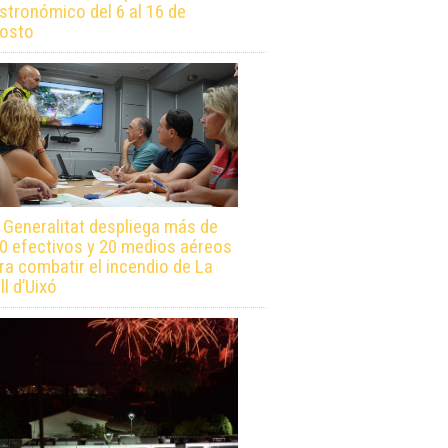
stronómico del 6 al 16 de
osto
 Generalitat despliega más de
0 efectivos y 20 medios aéreos
ra combatir el incendio de La
ll d’Uixó