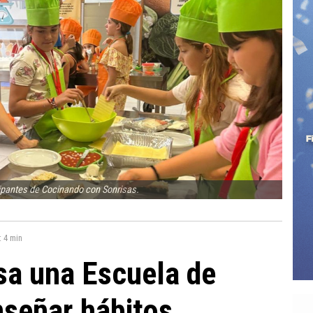
cipantes de Cocinando con Sonrisas.
:
4 min
sa una Escuela de
señar hábitos