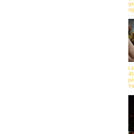
ga
ag
La
45
pa
Va