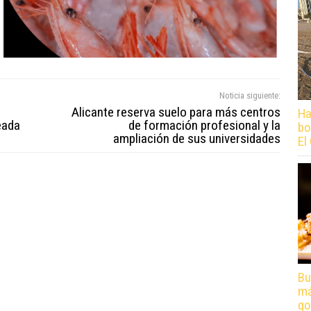
Noticia siguiente:
Alicante reserva suelo para más centros
Ha
eada
de formación profesional y la
bo
ampliación de sus universidades
El
Bu
má
go