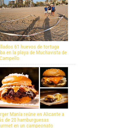
llados 61 huevos de tortuga
ba en la playa de Muchavista de
 Campello
rger Manía reúne en Alicante a
s de 20 hamburguesas
urmet en un campeonato