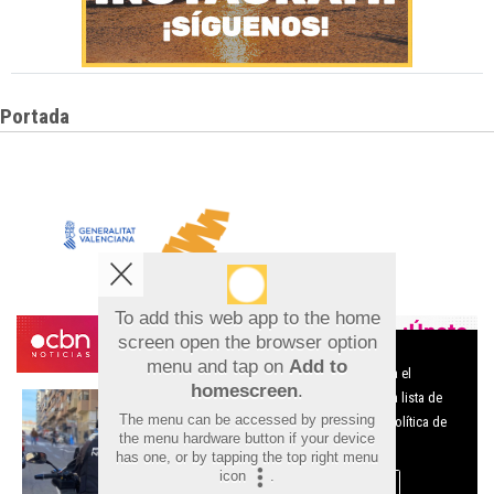
Portada
To add this web app to the home
screen open the browser option
Aviso sobre el Uso de cookies:
menu and tap on
Add to
Utilizamos cookies nuestras y de terceros para el
homescreen
.
funcionamiento del digital. Puedes consultar la lista de
The menu can be accessed by pressing
cookies y como desconectarlas.
Ver nuestra Política de
the menu hardware button if your device
Privacidad y Cookies
has one, or by tapping the top right menu
icon
.
Aceptar Cookies
Personalizar