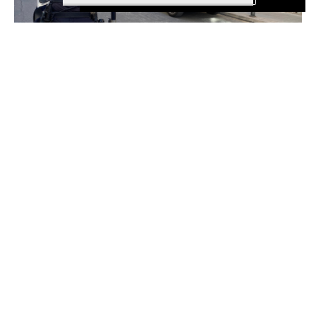
Detenido en Alicante un fugitivo
reclamado por Lituania por
tráfico de drogas tras intentar
huir de la Policía
Costa Blanca