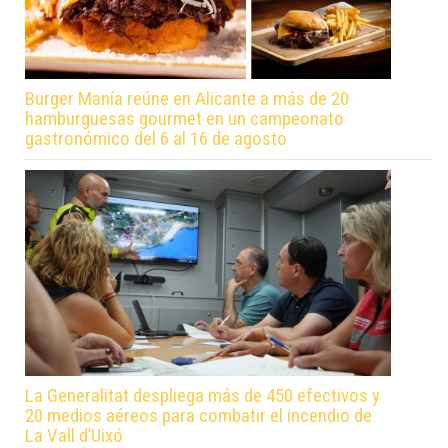
Burger Manía reúne en Alicante a más de 20
hamburguesas gourmet en un campeonato
gastronómico del 6 al 16 de agosto
La Generalitat despliega más de 450 efectivos y
20 medios aéreos para combatir el incendio de
La Vall d’Uixó