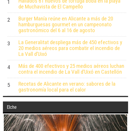
Hallados 61 huevos de tortuga boba en la playa
1
de Muchavista de El Campello
Burger Manía reúne en Alicante a más de 20
2
hamburguesas gourmet en un campeonato
gastronómico del 6 al 16 de agosto
La Generalitat despliega más de 450 efectivos y
3
20 medios aéreos para combatir el incendio de
La Vall d’Uixó
Más de 400 efectivos y 25 medios aéreos luchan
4
contra el incendio de La Vall d’Uixó en Castellón
Recetas de Alicante en verano: sabores de la
5
gastronomía local para el calor
Elche