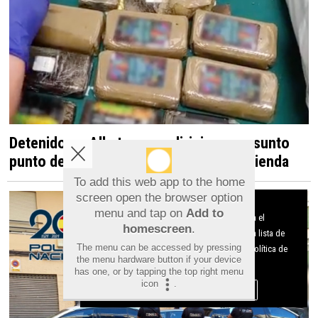
Detenido en Albatera por dirigir un presunto
punto de venta de droga desde una vivienda
To add this web app to the home
screen open the browser option
Aviso sobre el Uso de cookies:
menu and tap on
Add to
Utilizamos cookies nuestras y de terceros para el
homescreen
.
funcionamiento del digital. Puedes consultar la lista de
The menu can be accessed by pressing
cookies y como desconectarlas.
Ver nuestra Política de
the menu hardware button if your device
Privacidad y Cookies
has one, or by tapping the top right menu
icon
.
Aceptar Cookies
Personalizar