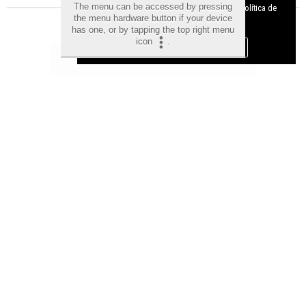
The menu can be accessed by pressing
cookies y como desconectarlas.
Ver nuestra Política de
the menu hardware button if your device
Privacidad y Cookies
has one, or by tapping the top right menu
icon
.
Aceptar Cookies
Personalizar