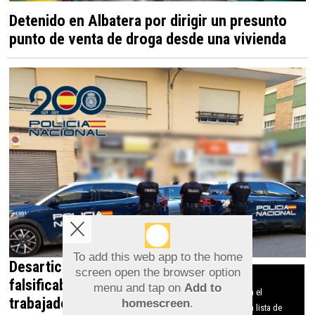
Detenido en Albatera por dirigir un presunto
punto de venta de droga desde una vivienda
To add this web app to the home
Desarticulada en Orihuela una red que
screen open the browser option
Aviso sobre el Uso de cookies:
falsificaba documentos para contratar
menu and tap on
Add to
Utilizamos cookies nuestras y de terceros para el
trabajadores irregulares
homescreen
.
funcionamiento del digital. Puedes consultar la lista de