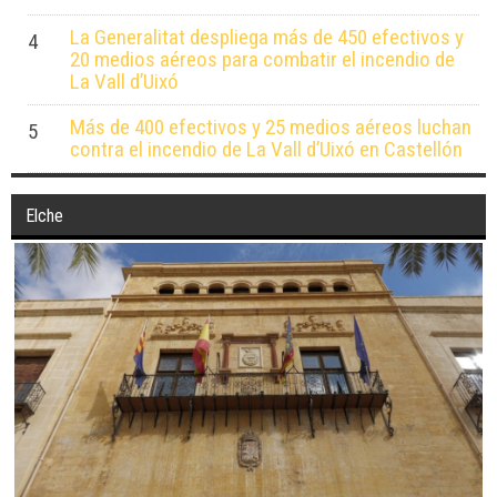
La Generalitat despliega más de 450 efectivos y
4
20 medios aéreos para combatir el incendio de
La Vall d’Uixó
Más de 400 efectivos y 25 medios aéreos luchan
5
contra el incendio de La Vall d’Uixó en Castellón
Elche