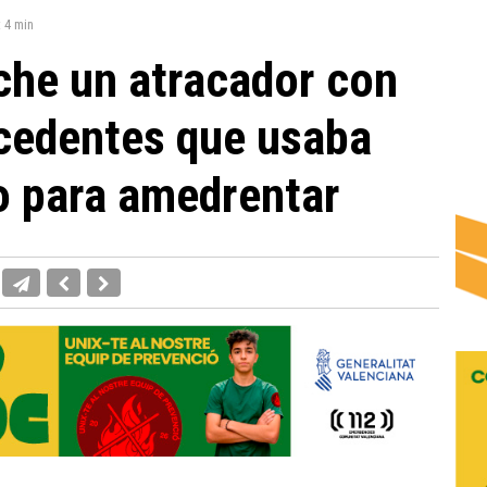
:
4 min
che un atracador con
cedentes que usaba
o para amedrentar