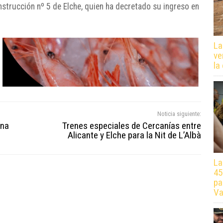
nstrucción nº 5 de Elche, quien ha decretado su ingreso en
La
ve
la
Noticia siguiente:
una
Trenes especiales de Cercanías entre
Alicante y Elche para la Nit de L’Albà
La
45
pa
Va