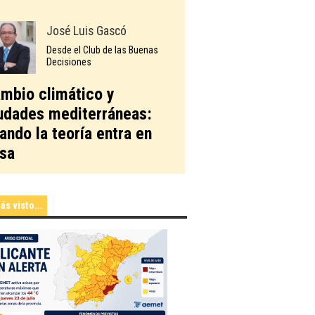
José Luis Gascó
Desde el Club de las Buenas
Decisiones
mbio climático y
udades mediterráneas:
ando la teoría entra en
sa
ás visto...