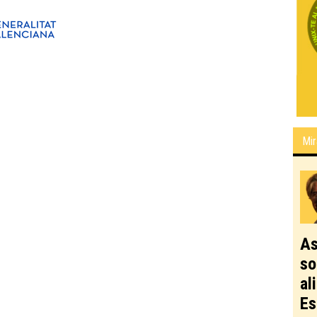
Mir
As
so
al
Es