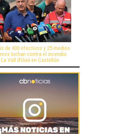
s de 400 efectivos y 25 medios
reos luchan contra el incendio
 La Vall d’Uixó en Castellón