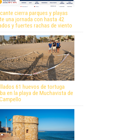
icante cierra parques y playas
te una jornada con hasta 42
ados y fuertes rachas de viento
llados 61 huevos de tortuga
ba en la playa de Muchavista de
 Campello