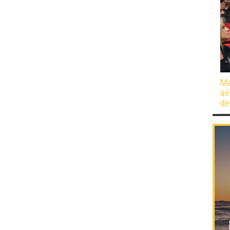
Má
aé
de