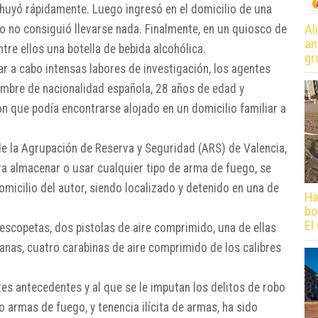
 huyó rápidamente. Luego ingresó en el domicilio de una
Al
ro no consiguió llevarse nada. Finalmente, en un quiosco de
an
ntre ellos una botella de bebida alcohólica.
gr
r a cabo intensas labores de investigación, los agentes
hombre de nacionalidad española, 28 años de edad y
ron que podía encontrarse alojado en un domicilio familiar a
n de la Agrupación de Reserva y Seguridad (ARS) de Valencia,
ra almacenar o usar cualquier tipo de arma de fuego, se
domicilio del autor, siendo localizado y detenido en una de
Ha
bo
El
 escopetas, dos pistolas de aire comprimido, una de ellas
tanas, cuatro carabinas de aire comprimido de los calibres
tes antecedentes y al que se le imputan los delitos de robo
o armas de fuego, y tenencia ilícita de armas, ha sido