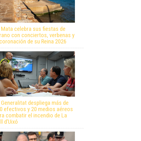
 Mata celebra sus fiestas de
rano con conciertos, verbenas y
 coronación de su Reina 2026
 Generalitat despliega más de
0 efectivos y 20 medios aéreos
ra combatir el incendio de La
ll d’Uixó