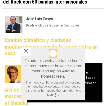
del Rock con 60 bandas internacionales
José Luis Gascó
Desde el Club de las Buenas Decisiones
Cambio climático y ciudades
mediterráneas: cuando la teoría entra en
casa
To add this web app to the home
screen open the browser option
Aviso sobre el Uso de cookies:
Javier Gosende
menu and tap on
Add to
Utilizamos cookies nuestras y de terceros para el
Catalizadores del Marketing Online
homescreen
.
funcionamiento del digital. Puedes consultar la lista de
The menu can be accessed by pressing
cookies y como desconectarlas.
Ver nuestra Política de
the menu hardware button if your device
Así celebraron en redes sociales las
Privacidad y Cookies
has one, or by tapping the top right menu
icon
.
marcas alicantinas el triunfo de España en
Aceptar Cookies
Personalizar
el Mundial