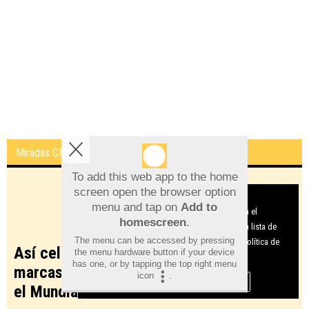
Orihuela recibe 17.424 euros para restaurar y
catalogar fondos del Museo Arqueológico
José Luis Gascó
Desde el Club de las Buenas Decisiones
To add this web app to the home
Cambio climático y ciudades
screen open the browser option
Aviso sobre el Uso de cookies:
mediterráneas: cuando la teoría entra en
menu and tap on
Add to
Utilizamos cookies nuestras y de terceros para el
casa
homescreen
.
funcionamiento del digital. Puedes consultar la lista de
The menu can be accessed by pressing
cookies y como desconectarlas.
Ver nuestra Política de
the menu hardware button if your device
Privacidad y Cookies
Javier Gosende
has one, or by tapping the top right menu
icon
.
Aceptar Cookies
Personalizar
Catalizadores del Marketing Online