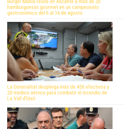
Burger Manía reúne en Alicante a más de 20
hamburguesas gourmet en un campeonato
gastronómico del 6 al 16 de agosto
La Generalitat despliega más de 450 efectivos y
20 medios aéreos para combatir el incendio de
La Vall d’Uixó